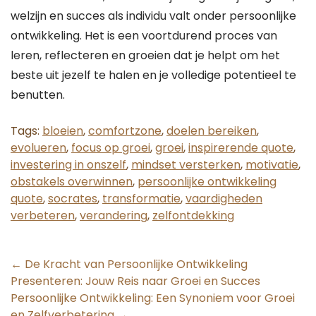
welzijn en succes als individu valt onder persoonlijke
ontwikkeling. Het is een voortdurend proces van
leren, reflecteren en groeien dat je helpt om het
beste uit jezelf te halen en je volledige potentieel te
benutten.
Tags:
bloeien
,
comfortzone
,
doelen bereiken
,
evolueren
,
focus op groei
,
groei
,
inspirerende quote
,
investering in onszelf
,
mindset versterken
,
motivatie
,
obstakels overwinnen
,
persoonlijke ontwikkeling
quote
,
socrates
,
transformatie
,
vaardigheden
verbeteren
,
verandering
,
zelfontdekking
Post
←
De Kracht van Persoonlijke Ontwikkeling
Presenteren: Jouw Reis naar Groei en Succes
navigation
Persoonlijke Ontwikkeling: Een Synoniem voor Groei
en Zelfverbetering
→